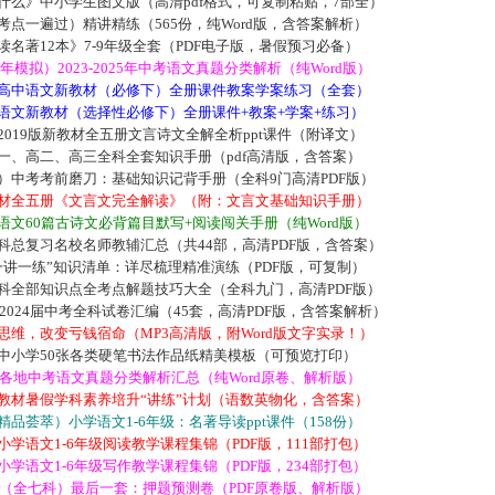
什么》中小学生图文版（高清pdf格式，可复制粘贴，7部全）
点一遍过）精讲精练（565份，纯Word版，含答案解析）
名著12本》7-9年级全套（PDF电子版，暑假预习必备）
1年模拟）2023-2025年中考语文真题分类解析（纯Word版）
高中语文新教材（必修下）全册课件教案学案练习（全套）
语文新教材（选择性必修下）全册课件+教案+学案+练习）
019版新教材全五册文言诗文全解全析ppt课件（附译文）
一、高二、高三全科全套知识手册（pdf高清版，含答案）
）中考考前磨刀：基础知识记背手册（全科9门高清PDF版）
材全五册《文言文完全解读》（附：文言文基础知识手册）
文60篇古诗文必背篇目默写+阅读闯关手册（纯Word版）
科总复习名校名师教辅汇总（共44部，高清PDF版，含答案）
一讲一练”知识清单：详尽梳理精准演练（PDF版，可复制）
科全部知识点全考点解题技巧大全（全科九门，高清PDF版）
市2024届中考全科试卷汇编（45套，高清PDF版，含答案解析）
维，改变亏钱宿命（MP3高清版，附Word版文字实录！）
中小学50张各类硬笔书法作品纸精美模板（可预览打印）
国各地中考语文真题分类解析汇总（纯Word原卷、解析版）
教材暑假学科素养培升“讲练”计划（语数英物化，含答案）
品荟萃）小学语文1-6年级：名著导读ppt课件（158份）
学语文1-6年级阅读教学课程集锦（PDF版，111部打包）
学语文1-6年级写作教学课程集锦（PDF版，234部打包）
考（全七科）最后一套：押题预测卷（PDF原卷版、解析版）