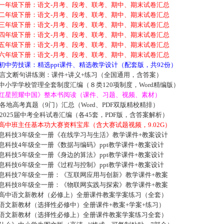
一年级下册：语文-月考、段考、联考、期中、期末试卷汇总
二年级下册：语文-月考、段考、联考、期中、期末试卷汇总
三年级下册：语文-月考、段考、联考、期中、期末试卷汇总
四年级下册：语文-月考、段考、联考、期中、期末试卷汇总
五年级下册：语文-月考、段考、联考、期中、期末试卷汇总
六年级下册：语文-月考、段考、联考、期中、期末试卷汇总
初中劳技课：精选ppt课件、精选教学设计（配套版，共92份）
文言文断句讲练测：课件+讲义+练习（全国通用，含答案）
小学学校管理全套制度汇编（８类120项制度，Word精编版）
红星照耀中国》整本书阅读（课件、习题、视频、素材）
国各地高考真题（9门）汇总（Word、PDF双版精校精排）
市2025届中考全科试卷汇编（各45套，PDF版，含答案解析）
高中班主任基本功大赛资料宝库（含大赛试题视频，9.02G）
息科技3年级全一册《在线学习与生活》教学课件+教案设计
科技4年级全一册《数据与编码》ppt教学课件+教案设计
科技5年级全一册《身边的算法》ppt教学课件+教案设计
科技6年级全一册《过程与控制》ppt教学课件+教案设计
息科技7年级全一册：《互联网应用与创新》教学课件+教案
息科技8年级全一册：《物联网实践与探索》教学课件+教案
高中语文新教材（必修上）全册课件教案学案练习（全套）
语文新教材（选择性必修中）全册课件+教案+学案+练习）
语文新教材（选择性必修上）全册课件教案学案练习全套）