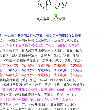
点击这里进入下载页！！
书网）全站精品书籍网盘打包下载（精美图文网页版永久珍藏）
版）中考语文全国各地模拟试卷汇总（Word版，含答案）
）全国各地高考语文模拟试卷（Word、pdf版，含答案）
文毕业总复习：超大超精备课资源库（含课件、教案、试卷）
总复习：超大超精备课宝库（含课件、教案、试卷、专题）
：1-3轮超大超精备课资源库（含课件、讲义、试卷、专题）
小学小考作文：高分秘籍、命题解析、技法点拨、范文精选
初中中考作文：高分秘籍、命题解析、技法点拨、范文精选
高中高考作文：高分秘籍、命题解析、技法点拨、范文精选
国各地高考真题（9门）汇总（Word、PDF双版精校精排）
7新中考暑期早复习（语文、数学、英语、物理、化学，含答案）
）高考语文名师作文冲刺课：视频+课件（30讲，打包下载）
读名著：精读精讲音频全集（高清MP3格式，29.1G）
虫记》整本书阅读（ppt课件、Word习题、素材库）
动教育：省、市、县公开课课件、教案精选（11.2G）
一年级（含一升二）语文：名师编写、名校出品（含答案）