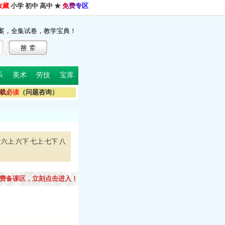
收藏
小学
初中
高中
★
免
费
专
区
案，全集试卷，教学宝典！
乐
美术
劳技
宝库
载
必
读
（问题咨询）
六上
六下
七上
七下
八
免费备课区，立刻点击进入！