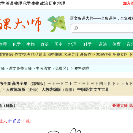
数学
英语
物理
化学
生物
政治
历史
地理
加入
语文备课大师——全集课件，全集教
物理
化学
生物
政治
历史
地理
科学
道法
体育
音
课文朗读
作文技法
精品题库
期中期末
名著导读
暑假作业
寒假作业
免费专区
下
大师
>
语文免费大师
>
中考语文（免费区）
> 资料信息
考全集
高考全集
（部编版）
一上
一下
二上
二下
三上
三下
四上
四下
五上
五下
九下
人教统编版
（必修）
人教统编版
（选修）
中职语文
文学世界
题（解析）
备课大师-