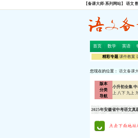
【备课大师-系列网站】
语文
首页
数学
英语
精彩专题
课件教案
您现在的位置：
语文备课
版本
小升初全集
中
分类
上
八下
九上
导航
2025年安徽省中考语文真