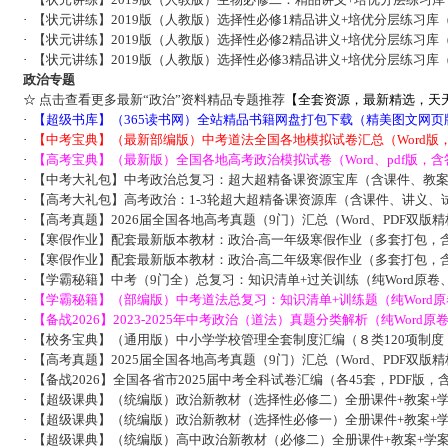
·
【状元讲练】2019版（人教版）选择性必修1精品讲义+培优分层练习库
·
【状元讲练】2019版（人教版）选择性必修2精品讲义+培优分层练习库
·
【状元讲练】2019版（人教版）选择性必修3精品讲义+培优分层练习库
政治专题
☆
点击查看更多最新“政治”资料精品专题推荐
【全套资源，最新精选，天
·
【超级书库】（365读书网）全站精品书籍网盘打包下载（精美图文网页
·
【中考宝典】（最新部编版）中考道法全国各地模拟试卷汇总（Word版
·
【高考宝典】（最新版）全国各地高考政治模拟试卷（Word、pdf版，含
·
【中考大礼包】中考政治总复习：超大超精备课资源宝库（含课件、教
·
【高考大礼包】高考政治：1-3轮超大超精备课资源库（含课件、讲义、
·
【高考真题】2026届全国各地高考真题（9门）汇总（Word、PDF双版
·
【寒假作业】配套最新版本教材：政治-高一年级寒假作业（多套打包，
·
【寒假作业】配套最新版本教材：政治-高二年级寒假作业（多套打包，
·
【学霸秘籍】中考（9门全）总复习：知识清单+过关训练（纯Word原卷
·
【学霸秘籍】（部编版）中考道法总复习：知识清单+训练题（纯Word
·
【备战2026】2023-2025年中考政治（道法）真题分类解析（纯Word
·
【校务宝典】（通用版）中小学学校管理全套制度汇编（８类120项制度，
·
【高考真题】2025届全国各地高考真题（9门）汇总（Word、PDF双版
·
【备战2026】全国各省市2025届中考全科试卷汇编（各45套，PDF版
·
【超级课典】（统编版）政治新教材（选择性必修二）全册课件+教案+学
·
【超级课典】（统编版）政治新教材（选择性必修一）全册课件+教案+学
·
【超级课典】（统编版）高中政治新教材（必修二）全册课件+教案+学案