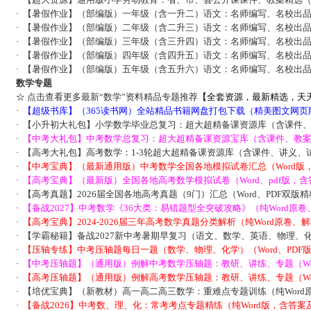
·
【暑假作业】（部编版）一年级（含一升二）语文：名师编写、名校出
·
【暑假作业】（部编版）二年级（含二升三）语文：名师编写、名校出
·
【暑假作业】（部编版）三年级（含三升四）语文：名师编写、名校出
·
【暑假作业】（部编版）四年级（含四升五）语文：名师编写、名校出
·
【暑假作业】（部编版）五年级（含五升六）语文：名师编写、名校出
数学专题
☆
点击查看更多最新“数学”资料精品专题推荐
【全套资源，最新精选，天
·
【超级书库】（365读书网）全站精品书籍网盘打包下载（精美图文网页
·
【小升初大礼包】小学数学毕业总复习：超大超精备课资源库（含课件
·
【中考大礼包】中考数学总复习：超大超精备课资源宝库（含课件、教
·
【高考大礼包】高考数学：1-3轮超大超精备课资源库（含课件、讲义、
·
【中考宝典】（最新通用版）中考数学全国各地模拟试卷汇总（Word版
·
【高考宝典】（最新版）全国各地高考数学模拟试卷（Word、pdf版，含
·
【高考真题】2026届全国各地高考真题（9门）汇总（Word、PDF双版
·
【备战2027】中考数学《36大类：易错题型全突破攻略》（纯Word原
·
【高考宝典】2024-2026届三年高考数学真题分类解析（纯Word原卷、
·
【学霸秘籍】备战2027新中考暑期早复习（语文、数学、英语、物理、
·
【压轴专练】中考压轴题每日一题（数学、物理、化学）（Word、PDF
·
【中考压轴题】（通用版）例解中考数学压轴题：教研、讲练、专题（Wo
·
【高考压轴题】（通用版）例解高考数学压轴题：教研、讲练、专题（Wo
·
【培优宝典】（新教材）高一高二高三数学：重难点专题训练（纯Word
·
【备战2026】中考数、理、化：常考考点专题精练（纯Word版，含答案