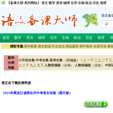
【备课大师-系列网站】
语文
数学
英语
物理
化学
生物
政治
历史
地理
语文备
首页
数学
英语
物理
化学
生物
政治
历史
地理
精彩专题
课件教案
课文朗读
作文技法
精品题库
期中期末
名著导读
暑
版本
小升初全集
中考全集
高考全集
（部编版）
一上
一下
二上
二下
三
分类
上
八下
九上
九下
人教统编版
（必修）
人教统编版
（选修）
中职
导航
您正在下载的资料是
2025年黑龙江省绥化市中考语文试卷（图片版）