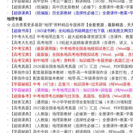
·
【学霸秘籍】高中全科（考点一遍过）精讲精练（565份，纯Word版，
·
【超级课典】（统编版）高中历史新教材（必修下）全册课件+教案+学案
·
【超级课典】（统编版）历史新教材（选择性必修三）全册课件+教案+学
地理专题
☆
点击查看更多最新“地理”资料精品专题推荐
【全套资源，最新精选，天
·
【超级书库】（365读书网）全站精品书籍网盘打包下载（精美图文网页
·
【中考大礼包】中考地理总复习：超大超精备课资源宝库（含课件、教
·
【高考大礼包】高考地理：1-3轮超大超精备课资源库（含课件、讲义、
·
【中考宝典】（最新通用版）中考地理全国各地模拟试卷汇总（Word版
·
【高考宝典】（最新版）全国各地高考地理模拟试卷（Word、pdf版，含
·
【会考宝典】初中地理（会考）资料库：知识梳理+专题突破+真题汇总+
·
【高考真题】2026届全国各地高考真题（9门）汇总（Word、PDF双版
·
【寒假作业】配套最新版本教材：地理-高一年级寒假作业（多套打包，
·
【寒假作业】配套最新版本教材：地理-高二年级寒假作业（多套打包，
·
【学霸秘籍】中考（9门全）总复习：知识清单+过关训练（纯Word原卷
·
【学霸秘籍】（通用版）中考地理总复习：知识清单+训练题（纯Word
·
【超级备考】中考地理考点精解与过关练、真题练、创新练（Word原卷
·
【校务宝典】（通用版）中小学学校管理全套制度汇编（８类120项制度，
·
【高考真题】2025届全国各地高考真题（9门）汇总（Word、PDF双版
·
【超级课典】（人教版）地理新教材（必修第一册）全册课件+教案+学案
·
【超级课典】（人教版）地理新教材（选择性必修一）全册课件+教案+学
·
【超级课典】（人教版）地理新教材（选择性必修二）全册课件+教案+学
·
【学霸秘籍】高中全科（考点一遍过）精讲精练（565份，纯Word版，