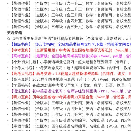
·
【暑假作业】（全版本）一年级（含一升二）数学：名师编写、名校出
·
【暑假作业】（全版本）二年级（含二升三）数学：名师编写、名校出
·
【暑假作业】（全版本）三年级（含三升四）数学：名师编写、名校出
·
【暑假作业】（全版本）四年级（含四升五）数学：名师编写、名校出
·
【暑假作业】（全版本）五年级（含五升六）数学：名师编写、名校出
英语专题
☆
点击查看更多最新“英语”资料精品专题推荐
【全套资源，最新精选，天
·
【超级书库】（365读书网）全站精品书籍网盘打包下载（精美图文网页
·
【中考宝典】（全新通用版）中考英语全国各地模拟试卷汇总（Word版
·
【高考宝典】（最新版）全国各地高考英语模拟试卷（Word、pdf版，含
·
【小升初大礼包】小学英语毕业总复习：超大超精备课资源库（含课件
·
【中考大礼包】中考英语总复习：超大超精备课资源宝库（含课件、教
·
【高考大礼包】高考英语：1-3轮超大超精备课资源库（含课件、讲义、
·
【高考真题】2026届全国各地高考真题（9门）汇总（Word、PDF双版
·
【学霸秘籍】备战2027新中考暑期早复习（语文、数学、英语、物理、
·
【语法宝典】初中英语语法复习：名师讲练资料宝典（PPT、Word版，
·
【听力宝典】历年全国各地中考英语听力真题合集（Word版，含答案，附
·
【暑假作业】（全版本）三年级（含三升四）英语：名师编写、名校出
·
【暑假作业】（全版本）四年级（含四升五）英语：名师编写、名校出
·
【暑假作业】（全版本）五年级（含五升六）英语：名师编写、名校出
·
【寒假作业】（全版本）三年级英语名师编写、名校出品（Word、PDF
·
【寒假作业】（全版本）四年级英语名师编写、名校出品（Word、PDF