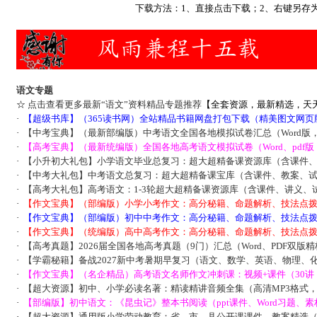
下载方法：1、直接点击下载；2、右键另存
语文专题
☆
点击查看更多最新“语文”资料精品专题推荐
【全套资源，最新精选，天
·
【超级书库】（365读书网）全站精品书籍网盘打包下载（精美图文网页
·
【中考宝典】（最新部编版）中考语文全国各地模拟试卷汇总（Word版
·
【高考宝典】（最新统编版）全国各地高考语文模拟试卷（Word、pdf
·
【小升初大礼包】小学语文毕业总复习：超大超精备课资源库（含课件
·
【中考大礼包】中考语文总复习：超大超精备课宝库（含课件、教案、
·
【高考大礼包】高考语文：1-3轮超大超精备课资源库（含课件、讲义、
·
【作文宝典】（部编版）小学小考作文：高分秘籍、命题解析、技法点
·
【作文宝典】（部编版）初中中考作文：高分秘籍、命题解析、技法点
·
【作文宝典】（统编版）高中高考作文：高分秘籍、命题解析、技法点
·
【高考真题】2026届全国各地高考真题（9门）汇总（Word、PDF双版
·
【学霸秘籍】备战2027新中考暑期早复习（语文、数学、英语、物理、
·
【作文宝典】（名企精品）高考语文名师作文冲刺课：视频+课件（30讲
·
【超大资源】初中、小学必读名著：精读精讲音频全集（高清MP3格式，29
·
【部编版】初中语文：《昆虫记》整本书阅读（ppt课件、Word习题、素
·
【超大资源】通用版小学劳动教育：省、市、县公开课课件、教案精选（11