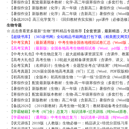
·
【寒假作业】配套最新版本教材：化学-高二年级寒假作业（多套打包，
·
【暑假作业】新版教材（化学）高一年级（含新高二）暑假作业（Word
·
【暑假作业】新版教材（化学）高二年级（含新高三）暑假作业（Word
·
【备战2026】高三化学复习：《回归教材夯实实验》ppt课件（必修选修
生物专题
☆
点击查看更多最新“生物”资料精品专题推荐
【全套资源，最新精选，天
·
【超级书库】（365读书网）全站精品书籍网盘打包下载（精美图文网页
·
【中考宝典】（最新通用版）中考生物全国各地模拟试卷汇总（Word版
·
【高考宝典】（最新版）全国各地高考生物模拟试卷（Word、pdf版，含
·
【中考大礼包】中考生物总复习：超大超精备课资源宝库（含课件、教
·
【高考大礼包】高考生物：1-3轮超大超精备课资源库（含课件、讲义、
·
【会考宝典】（名师设计）生物会考：全题型全考点“讲练测”（纯Word
·
【高考真题】2026届全国各地高考真题（9门）汇总（Word、PDF双版
·
【初高衔接】（全版本）初高衔接生物：“一讲一练”分层作业（Word原
·
【寒假作业】配套最新版本教材：生物-高一年级寒假作业（多套打包，
·
【暑假作业】新版教材（生物）高一年级（含新高二）暑假作业（Word
·
【寒假作业】配套最新版本教材：生物-高二年级寒假作业（多套打包，
·
【暑假作业】新版教材（生物）高二年级（含新高三）暑假作业（Word
·
【备战2026】（2019新教材）高考生物一轮复习：教材基础备考全扫描p
·
【学霸秘籍】中考（9门全）总复习：知识清单+过关训练（纯Word原卷
·
【学霸秘籍】（通用版）中考生物总复习：知识清单+训练题（纯Word
·
【状元讲练】2019版（人教版）生物必修一：精品讲义+培优分层练习
·
【状元讲练】2019版（人教版）生物必修二：精品讲义+培优分层练习