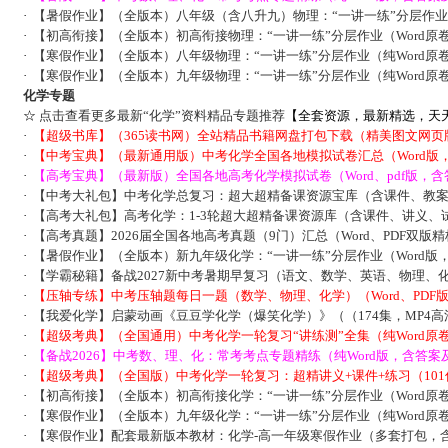
·
【暑假作业】（全版本）八年级（含八升九）物理：“一讲一练”分层作
·
【初高衔接】（全版本）初高衔接物理：“一讲一练”分层作业（Word原
·
【寒假作业】（全版本）八年级物理：“一讲一练”分层作业（纯Word原
·
【寒假作业】（全版本）九年级物理：“一讲一练”分层作业（纯Word原
化学专题
☆
点击查看更多最新“化学”资料精品专题推荐
【全套资源，最新精选，天
·
【超级书库】（365读书网）全站精品书籍网盘打包下载（精美图文网页
·
【中考宝典】（最新通用版）中考化学全国各地模拟试卷汇总（Word版
·
【高考宝典】（最新版）全国各地高考化学模拟试卷（Word、pdf版，含
·
【中考大礼包】中考化学总复习：超大超精备课资源宝库（含课件、教
·
【高考大礼包】高考化学：1-3轮超大超精备课资源库（含课件、讲义、
·
【高考真题】2026届全国各地高考真题（9门）汇总（Word、PDF双版
·
【暑假作业】（全版本）新九年级化学：“一讲一练”分层作业（Word版
·
【学霸秘籍】备战2027新中考暑期早复习（语文、数学、英语、物理、
·
【压轴专练】中考压轴题每日一题（数学、物理、化学）（Word、PDF
·
【我爱化学】启蒙动画《豆豆学化学（爆笑化学）》（（174集，MP4高
·
【超级考典】（全国通用）中考化学一轮复习“讲练测”全集（纯Word原
·
【备战2026】中考数、理、化：常考考点专题精练（纯Word版，含答案
·
【超级考典】（全国版）中考化学一轮复习：超精讲义+课件+练习（10
·
【初高衔接】（全版本）初高衔接化学：“一讲一练”分层作业（Word原
·
【寒假作业】（全版本）九年级化学：“一讲一练”分层作业（纯Word原
·
【寒假作业】配套最新版本教材：化学-高一年级寒假作业（多套打包，