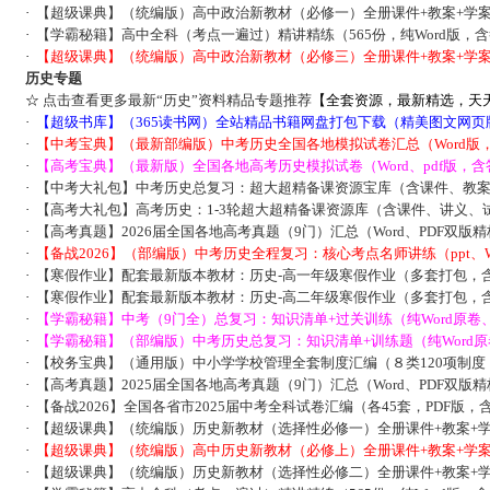
·
【超级课典】（统编版）高中政治新教材（必修一）全册课件+教案+学案
·
【学霸秘籍】高中全科（考点一遍过）精讲精练（565份，纯Word版，
·
【超级课典】（统编版）高中政治新教材（必修三）全册课件+教案+学案
历史专题
☆
点击查看更多最新“历史”资料精品专题推荐
【全套资源，最新精选，天
·
【超级书库】（365读书网）全站精品书籍网盘打包下载（精美图文网页
·
【中考宝典】（最新部编版）中考历史全国各地模拟试卷汇总（Word版
·
【高考宝典】（最新版）全国各地高考历史模拟试卷（Word、pdf版，含
·
【中考大礼包】中考历史总复习：超大超精备课资源宝库（含课件、教
·
【高考大礼包】高考历史：1-3轮超大超精备课资源库（含课件、讲义、
·
【高考真题】2026届全国各地高考真题（9门）汇总（Word、PDF双版
·
【备战2026】（部编版）中考历史全程复习：核心考点名师讲练（ppt、W
·
【寒假作业】配套最新版本教材：历史-高一年级寒假作业（多套打包，
·
【寒假作业】配套最新版本教材：历史-高二年级寒假作业（多套打包，
·
【学霸秘籍】中考（9门全）总复习：知识清单+过关训练（纯Word原卷
·
【学霸秘籍】（部编版）中考历史总复习：知识清单+训练题（纯Word
·
【校务宝典】（通用版）中小学学校管理全套制度汇编（８类120项制度，
·
【高考真题】2025届全国各地高考真题（9门）汇总（Word、PDF双版
·
【备战2026】全国各省市2025届中考全科试卷汇编（各45套，PDF版
·
【超级课典】（统编版）历史新教材（选择性必修一）全册课件+教案+学
·
【超级课典】（统编版）高中历史新教材（必修上）全册课件+教案+学案
·
【超级课典】（统编版）历史新教材（选择性必修二）全册课件+教案+学