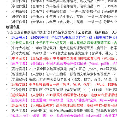
·
【寒假作业】（全版本）五年级英语名师编写、名校出品（Word、PDF
·
【寒假作业】（全版本）六年级英语名师编写、名校出品（Word、PDF
·
【小初衔接】（全版本）小初衔接英语：“一讲一练”分层作业（Word原
·
【暑假作业】（全版本）七年级（含七升八）英语：“一讲一练”分层作
·
【暑假作业】（全版本）八年级（含八升九）英语：“一讲一练”分层作
物理专题
☆
点击查看更多最新“物理”资料精品专题推荐
【全套资源，最新精选，天
·
【超级书库】（365读书网）全站精品书籍网盘打包下载（精美图文网页
·
【小升初大礼包】小学科学毕业总复习：超大超精名师备课资源宝库（
·
【中考大礼包】中考物理总复习：超大超精备课资源宝库（含课件、教
·
【高考大礼包】高考物理：1-3轮超大超精备课资源库（含课件、讲义、
·
【中考宝典】（最新通用版）中考物理全国各地模拟试卷汇总（Word版
·
【高考宝典】（最新版）全国各地高考物理模拟试卷（Word、pdf版，含
·
【高考真题】2026届全国各地高考真题（9门）汇总（Word、PDF双版
·
【备课宝典】（人教版）初中八上物理：影音图文教学素材备课宝库（25
·
【学霸秘籍】备战2027新中考暑期早复习（语文、数学、英语、物理、
·
【压轴专练】中考压轴题每日一题（数学、物理、化学）（Word、PDF
·
【我爱物理】启蒙动画《豆豆学物理（爆笑物理）》（（144集，MP4高
·
【超级学典】（人教版）2019版高中物理新教材必修、选修全六册课后
·
【超级考典】（全国通用）中考物理一轮复习“讲练测”全集（纯Word原
·
【超级考典】（人教版新教材）高考物理回归教材：基础+中档+提升~经典
·
【教学宝典】（物理图库）高中物理word版矢量图图库集（试题教案课
·
【备战2026】中考数、理、化：常考考点专题精练（纯Word版，含答案