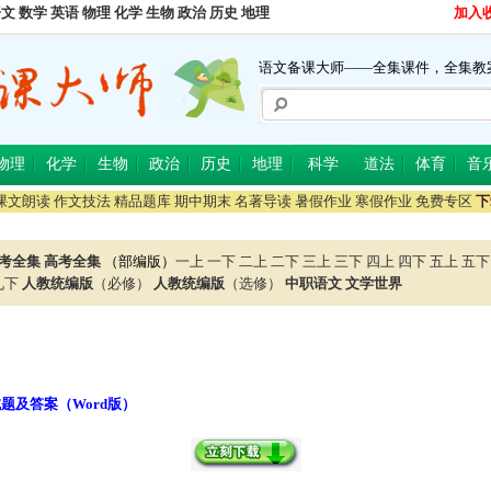
语文
数学
英语
物理
化学
生物
政治
历史
地理
加入
语文备课大师——全集课件，全集教
物理
化学
生物
政治
历史
地理
科学
道法
体育
音
课文朗读
作文技法
精品题库
期中期末
名著导读
暑假作业
寒假作业
免费专区
下
考全集
高考全集
（部编版）
一上
一下
二上
二下
三上
三下
四上
四下
五上
五下
九下
人教统编版
（必修）
人教统编版
（选修）
中职语文
文学世界
试题及答案（Word版）