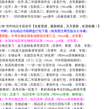
新版本教材：化学-高二年级寒假作业（多套打包，含答案解析）
材（化学）高一年级（含新高二）暑假作业（Word版，含答案）
材（化学）高二年级（含新高三）暑假作业（Word版，含答案）
化学复习：《回归教材夯实实验》ppt课件（必修选修五册，30页）
生物”资料精品专题推荐
【全套资源，最新精选，天天更新，欢迎收藏！】
5读书网）全站精品书籍网盘打包下载（精美图文网页版永久珍藏）
通用版）中考生物全国各地模拟试卷汇总（Word版，含答案）
）全国各地高考生物模拟试卷（Word、pdf版，含答案）
生物总复习：超大超精备课资源宝库（含课件、教案、试卷、专题）
生物：1-3轮超大超精备课资源库（含课件、讲义、试卷、专题）
计）生物会考：全题型全考点“讲练测”（纯Word原卷解析版）
届全国各地高考真题（9门）汇总（Word、PDF双版精校精排）
）初高衔接生物：“一讲一练”分层作业（Word原卷、解析版）
新版本教材：生物-高一年级寒假作业（多套打包，含答案解析）
材（生物）高一年级（含新高二）暑假作业（Word版，含答案）
新版本教材：生物-高二年级寒假作业（多套打包，含答案解析）
材（生物）高二年级（含新高三）暑假作业（Word版，含答案）
019新教材）高考生物一轮复习：教材基础备考全扫描ppt精美学案
门全）总复习：知识清单+过关训练（纯Word原卷、解析版）
）中考生物总复习：知识清单+训练题（纯Word原卷解析版）
版（人教版）生物必修一：精品讲义+培优分层练习库（含答案）
版（人教版）生物必修二：精品讲义+培优分层练习库（含答案）