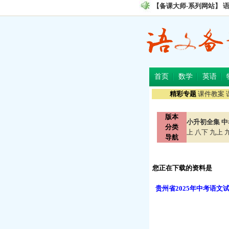
【备课大师-系列网站】
首页
数学
英语
精彩专题
课件教案
版本
小升初全集
中
分类
上
八下
九上
导航
您正在下载的资料是
贵州省2025年中考语文