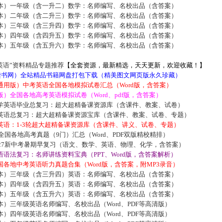
本）一年级（含一升二）数学：名师编写、名校出品（含答案）
本）二年级（含二升三）数学：名师编写、名校出品（含答案）
本）三年级（含三升四）数学：名师编写、名校出品（含答案）
本）四年级（含四升五）数学：名师编写、名校出品（含答案）
本）五年级（含五升六）数学：名师编写、名校出品（含答案）
英语”资料精品专题推荐
【全套资源，最新精选，天天更新，欢迎收藏！】
5读书网）全站精品书籍网盘打包下载（精美图文网页版永久珍藏）
通用版）中考英语全国各地模拟试卷汇总（Word版，含答案）
）全国各地高考英语模拟试卷（Word、pdf版，含答案）
学英语毕业总复习：超大超精备课资源库（含课件、教案、试卷）
英语总复习：超大超精备课资源宝库（含课件、教案、试卷、专题）
英语：1-3轮超大超精备课资源库（含课件、讲义、试卷、专题）
届全国各地高考真题（9门）汇总（Word、PDF双版精校精排）
027新中考暑期早复习（语文、数学、英语、物理、化学，含答案）
语法复习：名师讲练资料宝典（PPT、Word版，含答案解析）
各地中考英语听力真题合集（Word版，含答案，附MP3录音）
本）三年级（含三升四）英语：名师编写、名校出品（含答案）
本）四年级（含四升五）英语：名师编写、名校出品（含答案）
本）五年级（含五升六）英语：名师编写、名校出品（含答案）
）三年级英语名师编写、名校出品（Word、PDF等高清版）
）四年级英语名师编写、名校出品（Word、PDF等高清版）