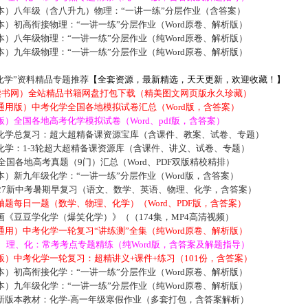
本）八年级（含八升九）物理：“一讲一练”分层作业（含答案）
）初高衔接物理：“一讲一练”分层作业（Word原卷、解析版）
）八年级物理：“一讲一练”分层作业（纯Word原卷、解析版）
）九年级物理：“一讲一练”分层作业（纯Word原卷、解析版）
化学”资料精品专题推荐
【全套资源，最新精选，天天更新，欢迎收藏！】
5读书网）全站精品书籍网盘打包下载（精美图文网页版永久珍藏）
通用版）中考化学全国各地模拟试卷汇总（Word版，含答案）
）全国各地高考化学模拟试卷（Word、pdf版，含答案）
化学总复习：超大超精备课资源宝库（含课件、教案、试卷、专题）
化学：1-3轮超大超精备课资源库（含课件、讲义、试卷、专题）
届全国各地高考真题（9门）汇总（Word、PDF双版精校精排）
）新九年级化学：“一讲一练”分层作业（Word版，含答案）
027新中考暑期早复习（语文、数学、英语、物理、化学，含答案）
题每日一题（数学、物理、化学）（Word、PDF版，含答案）
《豆豆学化学（爆笑化学）》（（174集，MP4高清视频）
用）中考化学一轮复习“讲练测”全集（纯Word原卷、解析版）
数、理、化：常考考点专题精练（纯Word版，含答案及解题指导）
）中考化学一轮复习：超精讲义+课件+练习（101份，含答案）
）初高衔接化学：“一讲一练”分层作业（Word原卷、解析版）
）九年级化学：“一讲一练”分层作业（纯Word原卷、解析版）
新版本教材：化学-高一年级寒假作业（多套打包，含答案解析）