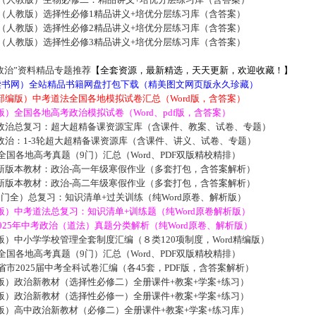
版（人教版）选择性必修1精品讲义+培优分层练习库（含答案）
版（人教版）选择性必修2精品讲义+培优分层练习库（含答案）
版（人教版）选择性必修3精品讲义+培优分层练习库（含答案）
政治”资料精品专题推荐
【全套资源，最新精选，天天更新，欢迎收藏！】
5读书网）全站精品书籍网盘打包下载（精美图文网页版永久珍藏）
部编版）中考道法全国各地模拟试卷汇总（Word版，含答案）
）全国各地高考政治模拟试卷（Word、pdf版，含答案）
政治总复习：超大超精备课资源宝库（含课件、教案、试卷、专题）
政治：1-3轮超大超精备课资源库（含课件、讲义、试卷、专题）
届全国各地高考真题（9门）汇总（Word、PDF双版精校精排）
新版本教材：政治-高一年级寒假作业（多套打包，含答案解析）
新版本教材：政治-高二年级寒假作业（多套打包，含答案解析）
门全）总复习：知识清单+过关训练（纯Word原卷、解析版）
）中考道法总复习：知识清单+训练题（纯Word原卷解析版）
3-2025年中考政治（道法）真题分类解析（纯Word原卷、解析版）
）中小学学校管理全套制度汇编（８类120项制度，Word精编版）
届全国各地高考真题（9门）汇总（Word、PDF双版精校精排）
各省市2025届中考全科试卷汇编（各45套，PDF版，含答案解析）
版）政治新教材（选择性必修二）全册课件+教案+学案+练习）
版）政治新教材（选择性必修一）全册课件+教案+学案+练习）
版）高中政治新教材（必修二）全册课件+教案+学案+练习库）