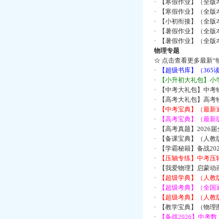
·
【寒假作业】（全版本
·
【寒假作业】（全版本
·
【小初衔接】（全版本
·
【暑假作业】（全版
·
【暑假作业】（全版
物理专题
☆
点击查看更多最新“
·
【超级书库】（36
·
【小升初大礼包】小
·
【中考大礼包】中考
·
【高考大礼包】高考
·
【中考宝典】（最新
·
【高考宝典】（最新版
·
【高考真题】2026
·
【备课宝典】（人教
·
【学霸秘籍】备战2
·
【压轴专练】中考压轴
·
【我爱物理】启蒙动画
·
【超级学典】（人教
·
【超级考典】（全国通
·
【超级考典】（人教版
·
【教学宝典】（物理图
·
【备战2026】中考