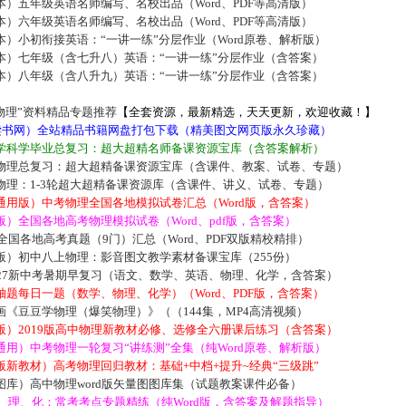
）五年级英语名师编写、名校出品（Word、PDF等高清版）
）六年级英语名师编写、名校出品（Word、PDF等高清版）
）小初衔接英语：“一讲一练”分层作业（Word原卷、解析版）
本）七年级（含七升八）英语：“一讲一练”分层作业（含答案）
本）八年级（含八升九）英语：“一讲一练”分层作业（含答案）
物理”资料精品专题推荐
【全套资源，最新精选，天天更新，欢迎收藏！】
5读书网）全站精品书籍网盘打包下载（精美图文网页版永久珍藏）
学科学毕业总复习：超大超精名师备课资源宝库（含答案解析）
物理总复习：超大超精备课资源宝库（含课件、教案、试卷、专题）
物理：1-3轮超大超精备课资源库（含课件、讲义、试卷、专题）
通用版）中考物理全国各地模拟试卷汇总（Word版，含答案）
）全国各地高考物理模拟试卷（Word、pdf版，含答案）
届全国各地高考真题（9门）汇总（Word、PDF双版精校精排）
版）初中八上物理：影音图文教学素材备课宝库（255份）
027新中考暑期早复习（语文、数学、英语、物理、化学，含答案）
题每日一题（数学、物理、化学）（Word、PDF版，含答案）
《豆豆学物理（爆笑物理）》（（144集，MP4高清视频）
版）2019版高中物理新教材必修、选修全六册课后练习（含答案）
用）中考物理一轮复习“讲练测”全集（纯Word原卷、解析版）
新教材）高考物理回归教材：基础+中档+提升~经典“三级跳”
库）高中物理word版矢量图图库集（试题教案课件必备）
数、理、化：常考考点专题精练（纯Word版，含答案及解题指导）