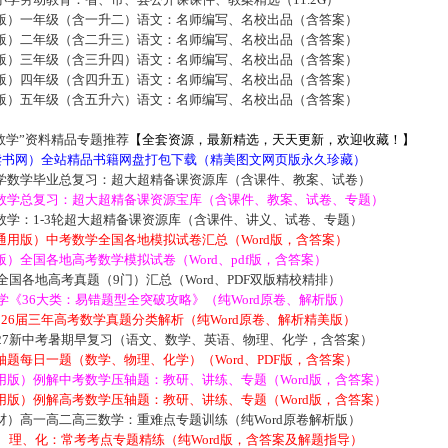
版）一年级（含一升二）语文：名师编写、名校出品（含答案）
版）二年级（含二升三）语文：名师编写、名校出品（含答案）
版）三年级（含三升四）语文：名师编写、名校出品（含答案）
版）四年级（含四升五）语文：名师编写、名校出品（含答案）
版）五年级（含五升六）语文：名师编写、名校出品（含答案）
数学”资料精品专题推荐
【全套资源，最新精选，天天更新，欢迎收藏！】
5读书网）全站精品书籍网盘打包下载（精美图文网页版永久珍藏）
学数学毕业总复习：超大超精备课资源库（含课件、教案、试卷）
数学总复习：超大超精备课资源宝库（含课件、教案、试卷、专题）
数学：1-3轮超大超精备课资源库（含课件、讲义、试卷、专题）
通用版）中考数学全国各地模拟试卷汇总（Word版，含答案）
）全国各地高考数学模拟试卷（Word、pdf版，含答案）
届全国各地高考真题（9门）汇总（Word、PDF双版精校精排）
数学《36大类：易错题型全突破攻略》（纯Word原卷、解析版）
2026届三年高考数学真题分类解析（纯Word原卷、解析精美版）
027新中考暑期早复习（语文、数学、英语、物理、化学，含答案）
题每日一题（数学、物理、化学）（Word、PDF版，含答案）
用版）例解中考数学压轴题：教研、讲练、专题（Word版，含答案）
用版）例解高考数学压轴题：教研、讲练、专题（Word版，含答案）
材）高一高二高三数学：重难点专题训练（纯Word原卷解析版）
数、理、化：常考考点专题精练（纯Word版，含答案及解题指导）