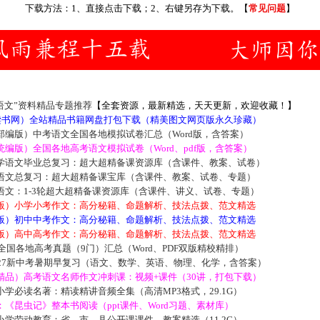
下载方法：1、直接点击下载；2、右键另存为下载。【
常见问题
】
语文”资料精品专题推荐
【全套资源，最新精选，天天更新，欢迎收藏！】
5读书网）全站精品书籍网盘打包下载（精美图文网页版永久珍藏）
部编版）中考语文全国各地模拟试卷汇总（Word版，含答案）
编版）全国各地高考语文模拟试卷（Word、pdf版，含答案）
学语文毕业总复习：超大超精备课资源库（含课件、教案、试卷）
语文总复习：超大超精备课宝库（含课件、教案、试卷、专题）
语文：1-3轮超大超精备课资源库（含课件、讲义、试卷、专题）
版）小学小考作文：高分秘籍、命题解析、技法点拨、范文精选
版）初中中考作文：高分秘籍、命题解析、技法点拨、范文精选
版）高中高考作文：高分秘籍、命题解析、技法点拨、范文精选
届全国各地高考真题（9门）汇总（Word、PDF双版精校精排）
027新中考暑期早复习（语文、数学、英语、物理、化学，含答案）
精品）高考语文名师作文冲刺课：视频+课件（30讲，打包下载）
学必读名著：精读精讲音频全集（高清MP3格式，29.1G）
《昆虫记》整本书阅读（ppt课件、Word习题、素材库）
学劳动教育：省、市、县公开课课件、教案精选（11.2G）