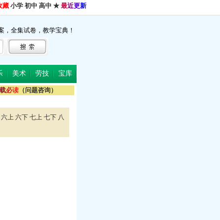
收藏
小学
初中
高中
★
最
近
更
新
案，全集试卷，教学宝典！
乐
美术
劳技
宝库
载
必
读
（问题咨询）
六上
六下
七上
七下
八