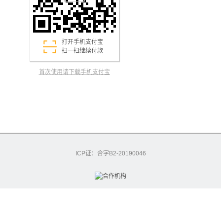
打开手机支付宝
扫一扫继续付款
首次使用请下载手机支付宝
ICP证：合字B2-20190046
excashier-43-612