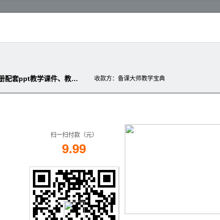
【湘美版】初中八年级上册美术：全册配套ppt教学课件、教案设计（打包下载）
收款方
：备课大师教学宝典
扫一扫付款（元）
9.99