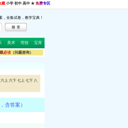
收藏
小学
初中
高中
★
免
费
专
区
案，全集试卷，教学宝典！
乐
美术
劳技
宝库
载
必
读
（问题咨询）
六上
六下
七上
七下
八
版，含答案）