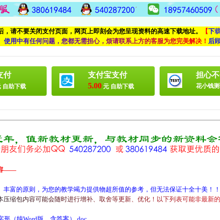
付后，请不要关闭支付页面，网页上即刻会为您呈现资料的高速下载地址。
【
下
、
使
用
中
有
任
何
问
题
，
您
都
无
需
担
心
，
烦
请
联
系
上
方
的
客
服
为
您
完
美
解
决
！
后
支付
支付宝支付
担心不
5.00
花小钱测
 自助下载
元 自助下载
容——
、丰富的原则，为您的教学竭力提供物超所值的参考，但无法保证十全十美！
本
压
缩
包
内
容
可
能
会
随
时
进
行
增
补
、
取
舍
等
更
新
、
优
化
！
以
下
列
表
可
能
非
最
新
（纯Word版，含答案）.doc