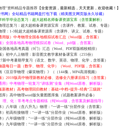
物理”资料精品专题推荐
【全套资源，最新精选，天天更新，欢迎收藏！】
5读书网）全站精品书籍网盘打包下载（精美图文网页版永久珍藏）
学科学毕业总复习：超大超精名师备课资源宝库（含答案解析）
物理总复习：超大超精备课资源宝库（含课件、教案、试卷、专题）
物理：1-3轮超大超精备课资源库（含课件、讲义、试卷、专题）
通用版）中考物理全国各地模拟试卷汇总（Word版，含答案）
）全国各地高考物理模拟试卷（Word、pdf版，含答案）
届全国各地高考真题（9门）汇总（Word、PDF双版精校精排）
版）初中八上物理：影音图文教学素材备课宝库（255份）
027新中考暑期早复习（语文、数学、英语、物理、化学，含答案）
题每日一题（数学、物理、化学）（Word、PDF版，含答案）
《豆豆学物理（爆笑物理）》（（144集，MP4高清视频）
版）2019版高中物理新教材必修、选修全六册课后练习（含答案）
用）中考物理一轮复习“讲练测”全集（纯Word原卷、解析版）
新教材）高考物理回归教材：基础+中档+提升~经典“三级跳”
库）高中物理word版矢量图图库集（试题教案课件必备）
数、理、化：常考考点专题精练（纯Word版，含答案及解题指导）
本）八年级（含八升九）物理：“一讲一练”分层作业（含答案）
）初高衔接物理：“一讲一练”分层作业（Word原卷、解析版）
）八年级物理：“一讲一练”分层作业（纯Word原卷、解析版）
）九年级物理：“一讲一练”分层作业（纯Word原卷、解析版）