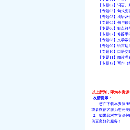
【专题02】词语、短语
【专题03】句式变换
【专题03】成语及惯用
【专题05】句与修改病
【专题06】标点符号（
【专题07】修辞手法（
【专题08】文学常识（
【专题09】语言运用（
【专题10】口语交际
【专题11】阅读理解（
【专题12】写作（纯W
以上所列，即为本资源
友情提示：
1、您在下载本资源压
或者微信客服为您完美
2、如果您对本资源包
供更良好的服务！