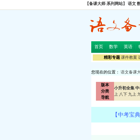
【备课大师-系列网站】
语文
首页
数学
英语
精彩专题
课件教案
您现在的位置：
语文备课
版本
小升初全集
中
分类
上
八下
九上
导航
【中考宝典