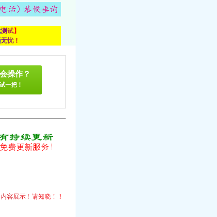
载
测
试
】
顾
无
忧
！
会操作？
试一把！
！
的
内
容
展
示
！
请
知
晓
！
！