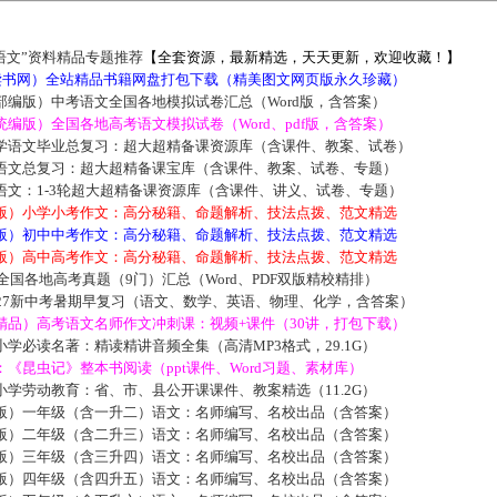
语文”资料精品专题推荐
【全套资源，最新精选，天天更新，欢迎收藏！】
5读书网）全站精品书籍网盘打包下载（精美图文网页版永久珍藏）
部编版）中考语文全国各地模拟试卷汇总（Word版，含答案）
编版）全国各地高考语文模拟试卷（Word、pdf版，含答案）
学语文毕业总复习：超大超精备课资源库（含课件、教案、试卷）
语文总复习：超大超精备课宝库（含课件、教案、试卷、专题）
语文：1-3轮超大超精备课资源库（含课件、讲义、试卷、专题）
版）小学小考作文：高分秘籍、命题解析、技法点拨、范文精选
版）初中中考作文：高分秘籍、命题解析、技法点拨、范文精选
版）高中高考作文：高分秘籍、命题解析、技法点拨、范文精选
届全国各地高考真题（9门）汇总（Word、PDF双版精校精排）
027新中考暑期早复习（语文、数学、英语、物理、化学，含答案）
精品）高考语文名师作文冲刺课：视频+课件（30讲，打包下载）
学必读名著：精读精讲音频全集（高清MP3格式，29.1G）
《昆虫记》整本书阅读（ppt课件、Word习题、素材库）
学劳动教育：省、市、县公开课课件、教案精选（11.2G）
版）一年级（含一升二）语文：名师编写、名校出品（含答案）
版）二年级（含二升三）语文：名师编写、名校出品（含答案）
版）三年级（含三升四）语文：名师编写、名校出品（含答案）
版）四年级（含四升五）语文：名师编写、名校出品（含答案）