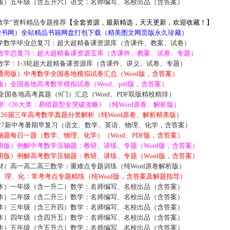
版）五年级（含五升六）语文：名师编写、名校出品（含答案）
数学”资料精品专题推荐
【全套资源，最新精选，天天更新，欢迎收藏！】
5读书网）全站精品书籍网盘打包下载（精美图文网页版永久珍藏）
学数学毕业总复习：超大超精备课资源库（含课件、教案、试卷）
数学总复习：超大超精备课资源宝库（含课件、教案、试卷、专题）
数学：1-3轮超大超精备课资源库（含课件、讲义、试卷、专题）
通用版）中考数学全国各地模拟试卷汇总（Word版，含答案）
）全国各地高考数学模拟试卷（Word、pdf版，含答案）
届全国各地高考真题（9门）汇总（Word、PDF双版精校精排）
数学《36大类：易错题型全突破攻略》（纯Word原卷、解析版）
2026届三年高考数学真题分类解析（纯Word原卷、解析精美版）
027新中考暑期早复习（语文、数学、英语、物理、化学，含答案）
题每日一题（数学、物理、化学）（Word、PDF版，含答案）
用版）例解中考数学压轴题：教研、讲练、专题（Word版，含答案）
用版）例解高考数学压轴题：教研、讲练、专题（Word版，含答案）
材）高一高二高三数学：重难点专题训练（纯Word原卷解析版）
数、理、化：常考考点专题精练（纯Word版，含答案及解题指导）
本）一年级（含一升二）数学：名师编写、名校出品（含答案）
本）二年级（含二升三）数学：名师编写、名校出品（含答案）
本）三年级（含三升四）数学：名师编写、名校出品（含答案）
本）四年级（含四升五）数学：名师编写、名校出品（含答案）
本）五年级（含五升六）数学：名师编写、名校出品（含答案）