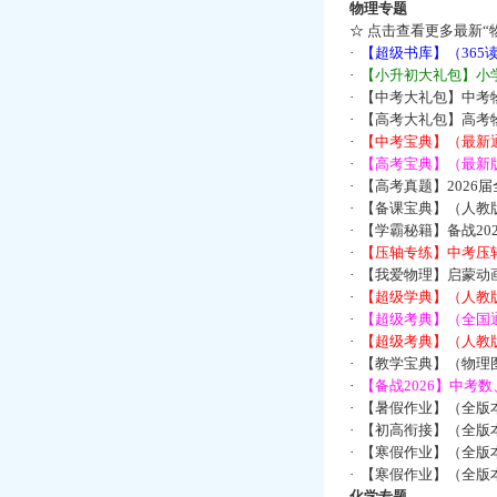
物理专题
☆
点击查看更多最新“
·
【超级书库】（36
·
【小升初大礼包】小
·
【中考大礼包】中考
·
【高考大礼包】高考
·
【中考宝典】（最新
·
【高考宝典】（最新版
·
【高考真题】2026
·
【备课宝典】（人教
·
【学霸秘籍】备战2
·
【压轴专练】中考压轴
·
【我爱物理】启蒙动画
·
【超级学典】（人教
·
【超级考典】（全国通
·
【超级考典】（人教版
·
【教学宝典】（物理图
·
【备战2026】中考
·
【暑假作业】（全版
·
【初高衔接】（全版本
·
【寒假作业】（全版本
·
【寒假作业】（全版本
化学专题