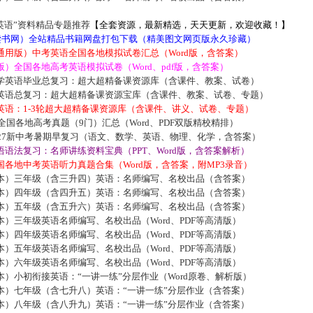
英语”资料精品专题推荐
【全套资源，最新精选，天天更新，欢迎收藏！】
5读书网）全站精品书籍网盘打包下载（精美图文网页版永久珍藏）
通用版）中考英语全国各地模拟试卷汇总（Word版，含答案）
）全国各地高考英语模拟试卷（Word、pdf版，含答案）
学英语毕业总复习：超大超精备课资源库（含课件、教案、试卷）
英语总复习：超大超精备课资源宝库（含课件、教案、试卷、专题）
英语：1-3轮超大超精备课资源库（含课件、讲义、试卷、专题）
届全国各地高考真题（9门）汇总（Word、PDF双版精校精排）
027新中考暑期早复习（语文、数学、英语、物理、化学，含答案）
语法复习：名师讲练资料宝典（PPT、Word版，含答案解析）
各地中考英语听力真题合集（Word版，含答案，附MP3录音）
本）三年级（含三升四）英语：名师编写、名校出品（含答案）
本）四年级（含四升五）英语：名师编写、名校出品（含答案）
本）五年级（含五升六）英语：名师编写、名校出品（含答案）
）三年级英语名师编写、名校出品（Word、PDF等高清版）
）四年级英语名师编写、名校出品（Word、PDF等高清版）
）五年级英语名师编写、名校出品（Word、PDF等高清版）
）六年级英语名师编写、名校出品（Word、PDF等高清版）
）小初衔接英语：“一讲一练”分层作业（Word原卷、解析版）
本）七年级（含七升八）英语：“一讲一练”分层作业（含答案）
本）八年级（含八升九）英语：“一讲一练”分层作业（含答案）