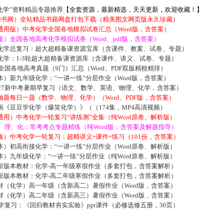
化学”资料精品专题推荐
【全套资源，最新精选，天天更新，欢迎收藏！】
5读书网）全站精品书籍网盘打包下载（精美图文网页版永久珍藏）
通用版）中考化学全国各地模拟试卷汇总（Word版，含答案）
）全国各地高考化学模拟试卷（Word、pdf版，含答案）
化学总复习：超大超精备课资源宝库（含课件、教案、试卷、专题）
化学：1-3轮超大超精备课资源库（含课件、讲义、试卷、专题）
届全国各地高考真题（9门）汇总（Word、PDF双版精校精排）
）新九年级化学：“一讲一练”分层作业（Word版，含答案）
027新中考暑期早复习（语文、数学、英语、物理、化学，含答案）
题每日一题（数学、物理、化学）（Word、PDF版，含答案）
《豆豆学化学（爆笑化学）》（（174集，MP4高清视频）
用）中考化学一轮复习“讲练测”全集（纯Word原卷、解析版）
数、理、化：常考考点专题精练（纯Word版，含答案及解题指导）
）中考化学一轮复习：超精讲义+课件+练习（101份，含答案）
）初高衔接化学：“一讲一练”分层作业（Word原卷、解析版）
）九年级化学：“一讲一练”分层作业（纯Word原卷、解析版）
新版本教材：化学-高一年级寒假作业（多套打包，含答案解析）
新版本教材：化学-高二年级寒假作业（多套打包，含答案解析）
材（化学）高一年级（含新高二）暑假作业（Word版，含答案）
材（化学）高二年级（含新高三）暑假作业（Word版，含答案）
化学复习：《回归教材夯实实验》ppt课件（必修选修五册，30页）