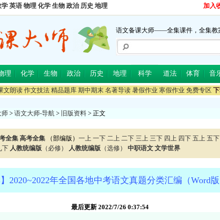
数学
英语
物理
化学
生物
政治
历史
地理
加入
语文备课大师——全集课件，全集教
物理
化学
生物
政治
历史
地理
科学
道法
体育
音
课文朗读
作文技法
精品题库
期中期末
名著导读
暑假作业
寒假作业
免费专区
下
大师
>
语文大师-导航
>
旧版资料
> 正文
考全集
高考全集
（部编版）
一上
一下
二上
二下
三上
三下
四上
四下
五上
五下
九下
人教统编版
（必修）
人教统编版
（选修）
中职语文
文学世界
】2020~2022年全国各地中考语文真题分类汇编（Word
最后更新 2022/7/26 0:37:54