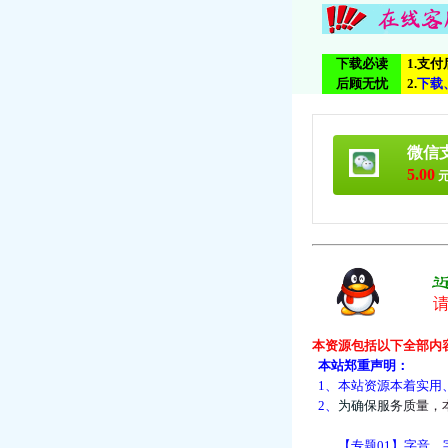
下载必读
1.支
后顾无忧
2.
下
载
微信
5.00
元
本资源包括以下全部内
本站郑重声明：
1、本站资源本着实用
2、
为
确
保
服
务
质
量
，
【专题01】字音、字形