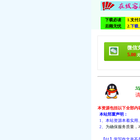
下载必读
1.支
后顾无忧
2.
下
载
微信
5.00
元
本资源包括以下全部内
本站郑重声明：
1、本站资源本着实用
2、
为
确
保
服
务
质
量
，
【01】学写作文并不