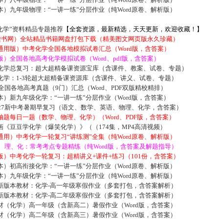
）九年级物理：“一讲一练”分层作业（纯Word原卷、解析版）
化学”资料精品专题推荐
【全套资源，最新精选，天天更新，欢迎收藏！】
5读书网）全站精品书籍网盘打包下载（精美图文网页版永久珍藏）
通用版）中考化学全国各地模拟试卷汇总（Word版，含答案）
）全国各地高考化学模拟试卷（Word、pdf版，含答案）
化学总复习：超大超精备课资源宝库（含课件、教案、试卷、专题）
化学：1-3轮超大超精备课资源库（含课件、讲义、试卷、专题）
届全国各地高考真题（9门）汇总（Word、PDF双版精校精排）
）新九年级化学：“一讲一练”分层作业（Word版，含答案）
027新中考暑期早复习（语文、数学、英语、物理、化学，含答案）
题每日一题（数学、物理、化学）（Word、PDF版，含答案）
《豆豆学化学（爆笑化学）》（（174集，MP4高清视频）
用）中考化学一轮复习“讲练测”全集（纯Word原卷、解析版）
数、理、化：常考考点专题精练（纯Word版，含答案及解题指导）
）中考化学一轮复习：超精讲义+课件+练习（101份，含答案）
）初高衔接化学：“一讲一练”分层作业（Word原卷、解析版）
）九年级化学：“一讲一练”分层作业（纯Word原卷、解析版）
新版本教材：化学-高一年级寒假作业（多套打包，含答案解析）
新版本教材：化学-高二年级寒假作业（多套打包，含答案解析）
材（化学）高一年级（含新高二）暑假作业（Word版，含答案）
材（化学）高二年级（含新高三）暑假作业（Word版，含答案）