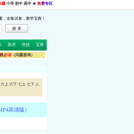
收藏
小学
初中
高中
★
免
费
专
区
案，全集试卷，教学宝典！
乐
美术
劳技
宝库
载
必
读
（问题咨询）
六上
六下
七上
七下
八
P4高清版）