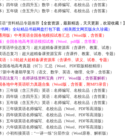
本）四年级（含四升五）数学：名师编写、名校出品（含答案）
本）五年级（含五升六）数学：名师编写、名校出品（含答案）
英语”资料精品专题推荐
【全套资源，最新精选，天天更新，欢迎收藏！】
5读书网）全站精品书籍网盘打包下载（精美图文网页版永久珍藏）
通用版）中考英语全国各地模拟试卷汇总（Word版，含答案）
）全国各地高考英语模拟试卷（Word、pdf版，含答案）
学英语毕业总复习：超大超精备课资源库（含课件、教案、试卷）
英语总复习：超大超精备课资源宝库（含课件、教案、试卷、专题）
英语：1-3轮超大超精备课资源库（含课件、讲义、试卷、专题）
届全国各地高考真题（9门）汇总（Word、PDF双版精校精排）
027新中考暑期早复习（语文、数学、英语、物理、化学，含答案）
语法复习：名师讲练资料宝典（PPT、Word版，含答案解析）
各地中考英语听力真题合集（Word版，含答案，附MP3录音）
本）三年级（含三升四）英语：名师编写、名校出品（含答案）
本）四年级（含四升五）英语：名师编写、名校出品（含答案）
本）五年级（含五升六）英语：名师编写、名校出品（含答案）
）三年级英语名师编写、名校出品（Word、PDF等高清版）
）四年级英语名师编写、名校出品（Word、PDF等高清版）
）五年级英语名师编写、名校出品（Word、PDF等高清版）
）六年级英语名师编写、名校出品（Word、PDF等高清版）
）小初衔接英语：“一讲一练”分层作业（Word原卷、解析版）