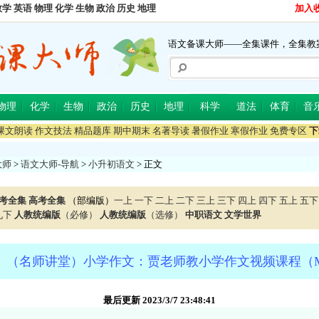
数学
英语
物理
化学
生物
政治
历史
地理
加入
语文备课大师——全集课件，全集教
物理
化学
生物
政治
历史
地理
科学
道法
体育
音
课文朗读
作文技法
精品题库
期中期末
名著导读
暑假作业
寒假作业
免费专区
下
大师
>
语文大师-导航
>
小升初语文
> 正文
考全集
高考全集
（部编版）
一上
一下
二上
二下
三上
三下
四上
四下
五上
五下
九下
人教统编版
（必修）
人教统编版
（选修）
中职语文
文学世界
】（名师讲堂）小学作文：贾老师教小学作文视频课程（M
最后更新 2023/3/7 23:48:41