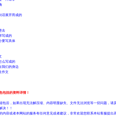
确
句话展开而成的
进去
样写成的
分要写具体
文
怎么写成的
在我们的身边
生作文
包包括的资料详情！
缩包后，如果出现无法解压缩、内容明显缺失、文件无法浏览等一切问题，请及
解决！！
的内容或者本网站的服务有任何意见或者建议，非常欢迎您联系本站客服提出