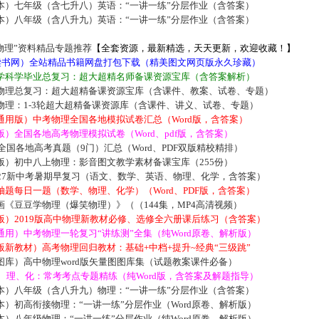
本）七年级（含七升八）英语：“一讲一练”分层作业（含答案）
本）八年级（含八升九）英语：“一讲一练”分层作业（含答案）
物理”资料精品专题推荐
【全套资源，最新精选，天天更新，欢迎收藏！】
5读书网）全站精品书籍网盘打包下载（精美图文网页版永久珍藏）
学科学毕业总复习：超大超精名师备课资源宝库（含答案解析）
物理总复习：超大超精备课资源宝库（含课件、教案、试卷、专题）
物理：1-3轮超大超精备课资源库（含课件、讲义、试卷、专题）
通用版）中考物理全国各地模拟试卷汇总（Word版，含答案）
）全国各地高考物理模拟试卷（Word、pdf版，含答案）
届全国各地高考真题（9门）汇总（Word、PDF双版精校精排）
版）初中八上物理：影音图文教学素材备课宝库（255份）
027新中考暑期早复习（语文、数学、英语、物理、化学，含答案）
题每日一题（数学、物理、化学）（Word、PDF版，含答案）
《豆豆学物理（爆笑物理）》（（144集，MP4高清视频）
版）2019版高中物理新教材必修、选修全六册课后练习（含答案）
用）中考物理一轮复习“讲练测”全集（纯Word原卷、解析版）
新教材）高考物理回归教材：基础+中档+提升~经典“三级跳”
库）高中物理word版矢量图图库集（试题教案课件必备）
数、理、化：常考考点专题精练（纯Word版，含答案及解题指导）
本）八年级（含八升九）物理：“一讲一练”分层作业（含答案）
）初高衔接物理：“一讲一练”分层作业（Word原卷、解析版）
）八年级物理：“一讲一练”分层作业（纯Word原卷、解析版）