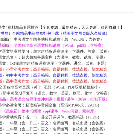
语文”资料精品专题推荐
【全套资源，最新精选，天天更新，欢迎收藏！】
5读书网）全站精品书籍网盘打包下载（精美图文网页版永久珍藏）
部编版）中考语文全国各地模拟试卷汇总（Word版，含答案）
编版）全国各地高考语文模拟试卷（Word、pdf版，含答案）
学语文毕业总复习：超大超精备课资源库（含课件、教案、试卷）
语文总复习：超大超精备课宝库（含课件、教案、试卷、专题）
语文：1-3轮超大超精备课资源库（含课件、讲义、试卷、专题）
版）小学小考作文：高分秘籍、命题解析、技法点拨、范文精选
版）初中中考作文：高分秘籍、命题解析、技法点拨、范文精选
版）高中高考作文：高分秘籍、命题解析、技法点拨、范文精选
届全国各地高考真题（9门）汇总（Word、PDF双版精校精排）
027新中考暑期早复习（语文、数学、英语、物理、化学，含答案）
精品）高考语文名师作文冲刺课：视频+课件（30讲，打包下载）
学必读名著：精读精讲音频全集（高清MP3格式，29.1G）
《昆虫记》整本书阅读（ppt课件、Word习题、素材库）
学劳动教育：省、市、县公开课课件、教案精选（11.2G）
版）一年级（含一升二）语文：名师编写、名校出品（含答案）
版）二年级（含二升三）语文：名师编写、名校出品（含答案）