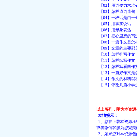
【02】用词要力求准
【03】怎样遣词造句
【04】一段话是由一
【05】用事实说话
【06】用形象表达
【07】把心里想的写
【08】一篇作文是怎
【09】文章的主要部
【10】怎样扩写作文
【11】怎样续写作文
【12】怎样写看图作
【13】一篇好作文是
【14】作文的材料就
【15】评改几篇小学
以上所列，即为本资源
友情提示：
1、您在下载本资源压
或者微信客服为您完美
2、如果您对本资源包