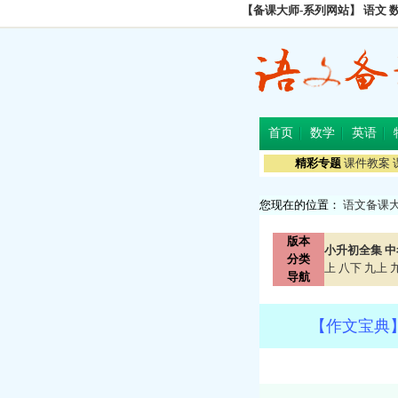
【备课大师-系列网站】
语文
首页
数学
英语
精彩专题
课件教案
您现在的位置：
语文备课
版本
小升初全集
中
分类
上
八下
九上
导航
【作文宝典