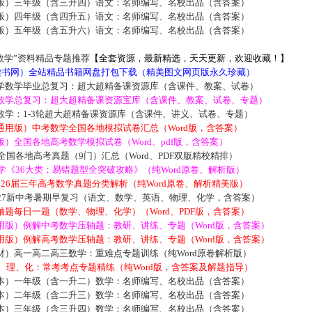
版）三年级（含三升四）语文：名师编写、名校出品（含答案）
版）四年级（含四升五）语文：名师编写、名校出品（含答案）
版）五年级（含五升六）语文：名师编写、名校出品（含答案）
数学”资料精品专题推荐
【全套资源，最新精选，天天更新，欢迎收藏！】
5读书网）全站精品书籍网盘打包下载（精美图文网页版永久珍藏）
学数学毕业总复习：超大超精备课资源库（含课件、教案、试卷）
数学总复习：超大超精备课资源宝库（含课件、教案、试卷、专题）
数学：1-3轮超大超精备课资源库（含课件、讲义、试卷、专题）
通用版）中考数学全国各地模拟试卷汇总（Word版，含答案）
）全国各地高考数学模拟试卷（Word、pdf版，含答案）
届全国各地高考真题（9门）汇总（Word、PDF双版精校精排）
数学《36大类：易错题型全突破攻略》（纯Word原卷、解析版）
2026届三年高考数学真题分类解析（纯Word原卷、解析精美版）
027新中考暑期早复习（语文、数学、英语、物理、化学，含答案）
题每日一题（数学、物理、化学）（Word、PDF版，含答案）
用版）例解中考数学压轴题：教研、讲练、专题（Word版，含答案）
用版）例解高考数学压轴题：教研、讲练、专题（Word版，含答案）
材）高一高二高三数学：重难点专题训练（纯Word原卷解析版）
数、理、化：常考考点专题精练（纯Word版，含答案及解题指导）
本）一年级（含一升二）数学：名师编写、名校出品（含答案）
本）二年级（含二升三）数学：名师编写、名校出品（含答案）
本）三年级（含三升四）数学：名师编写、名校出品（含答案）