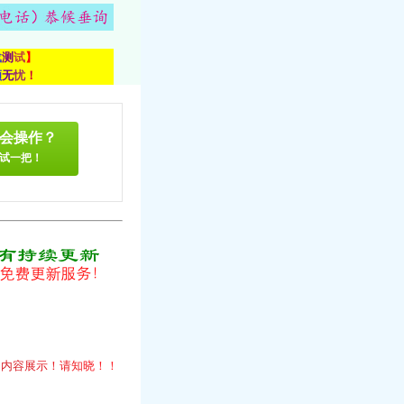
载
测
试
】
顾
无
忧
！
会操作？
试一把！
！
的
内
容
展
示
！
请
知
晓
！
！