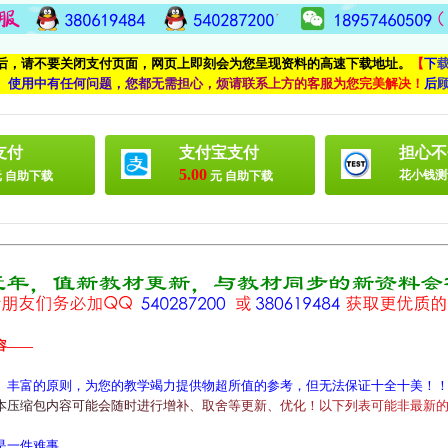
付后，请不要关闭支付页面，网页上即刻会为您呈现资料的高速下载地址。
【
下
、
使
用
中
有
任
何
问
题
，
您
都
无
需
担
心
，
烦
请
联
系
上
方
的
客
服
为
您
完
美
解
决
！
后
支付
支付宝支付
担心不
5.00
花小钱测
 自助下载
元 自助下载
容——
、丰富的原则，为您的教学竭力提供物超所值的参考，但无法保证十全十美！
本
压
缩
包
内
容
可
能
会
随
时
进
行
增
补
、
取
舍
等
更
新
、
优
化
！
以
下
列
表
可
能
非
最
新
是一件难事