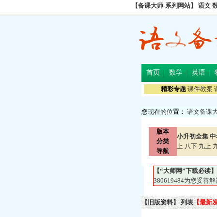
【备课大师-系列网站】
语文
首页
数学
英语
精彩专题
课件教案
您现在的位置：
语文备课
版本
小升初全集
中
分类
上
八下
九上
导航
【“大师网”下载必读】
380619484为您
【旧版资料】 列表
【最新