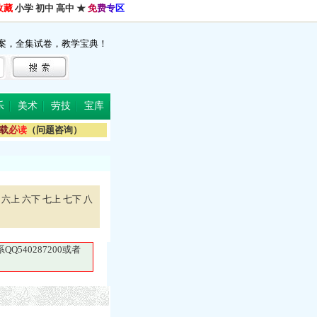
收藏
小学
初中
高中
★
免
费
专
区
案，全集试卷，教学宝典！
乐
美术
劳技
宝库
载
必
读
（问题咨询）
六上
六下
七上
七下
八
40287200或者