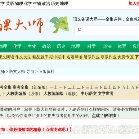
数学
英语
物理
化学
生物
政治
历史
地理
加入
语文备课大师——全集课件，全集教
物理
化学
生物
政治
历史
地理
科学
道法
体育
音
课文朗读
作文技法
精品题库
期中期末
名著导读
暑假作业
寒假作业
免费专区
下
大师
>
语文大师-导航
>
旧版资料
考全集
高考全集
（部编版）
一上
一下
二上
二下
三上
三下
四上
四下
五上
五下
九下
人教统编版
（必修）
人教统编版
（选修）
中职语文
文学世界
尊敬的用户！您在下载大师网资源时，无论遇到什么样的困惑，请务必立即联系QQ5
妥善解决，以免给你造成经济上的损失或者使用中的困难。
点此了解详情！
发布：你必须知道的精彩！点击浏览吧！】